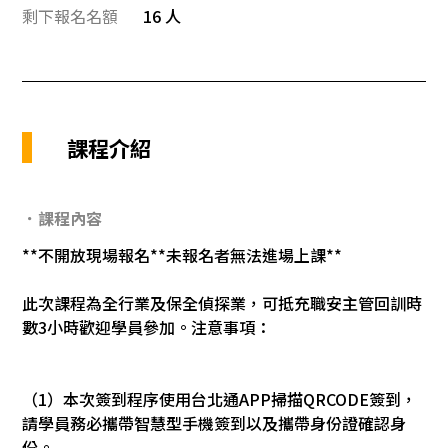
剩下報名名額
16 人
課程介紹
．課程內容
**不開放現場報名**未報名者無法進場上課**
此次課程為全行業及保全偵探業，可抵充職安主管回訓時
數3小時歡迎學員參加。注意事項：
（1）本次簽到程序使用台北通APP掃描QRCODE簽到，
請學員務必攜帶智慧型手機簽到以及攜帶身份證確認身
份。