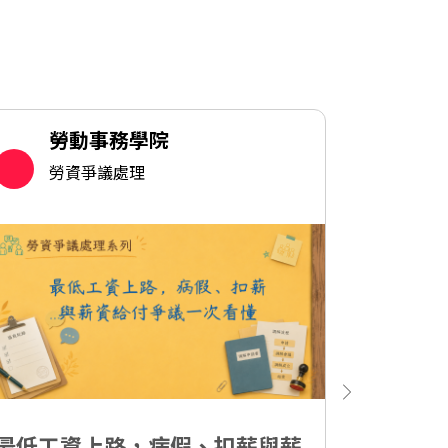
勞動事務學院
勞
勞資爭議處理
勞
最低工資上路，病假、扣薪與薪
懂法不