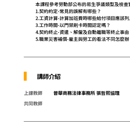
本課程參考勞動部公布的易生爭議類型及檢查
1.契約約定-常見的誤解有哪些？
2.工資計算-計算加班費時哪些給付項目應該列
3.工作時間-以門禁刷卡時間認定嗎？
4.契約終止-資遣、解僱及自動離職等終止事
5.職業災害補償-雇主與勞工的看法不同怎麼辦
講師介紹
上課教師
普華商務法律事務所 張哲熙協理
共同教師