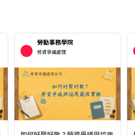
勞動事務學院
勞資爭議處理
的
如何好聚好散？勞資爭議與協商