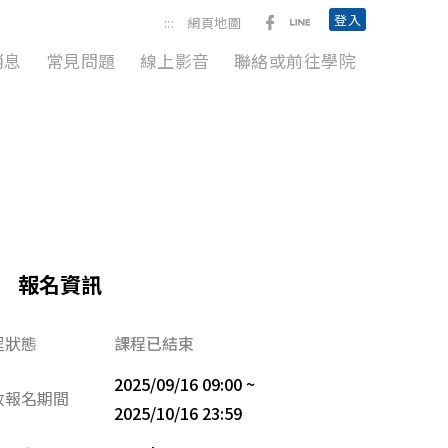
前往勞動臺北臉書粉絲團
前往臺北市政府勞動局L
登入
:::
網頁地圖
消息
常見問題
線上影音
聯絡或前往學院
報名資訊
程狀態
課程已結束
2025/09/16 09:00 ~
放報名期間
2025/10/16 23:59