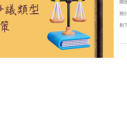
開
預
剩