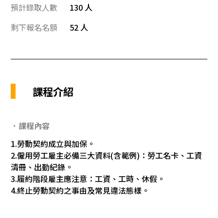
預計錄取人數
130 人
剩下報名名額
52 人
課程介紹
．課程內容
1.勞動契約成立與加保。
2.僱用勞工雇主必備三大資料(含範例)：勞工名卡、工資
清冊、出勤紀錄。
3.履約階段雇主應注意：工資、工時、休假。
4.終止勞動契約之事由及常見違法態樣。