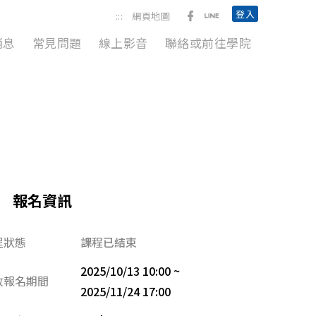
前往勞動臺北臉書粉絲團
前往臺北市政府勞動局L
登入
:::
網頁地圖
消息
常見問題
線上影音
聯絡或前往學院
報名資訊
程狀態
課程已結束
2025/10/13 10:00 ~
放報名期間
2025/11/24 17:00