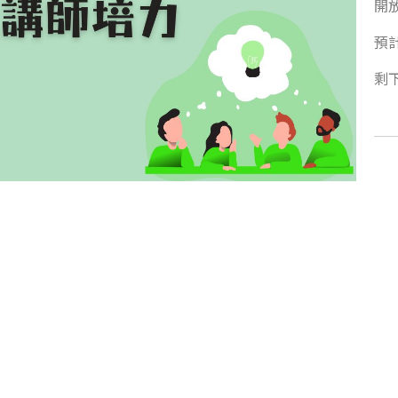
開
預
剩