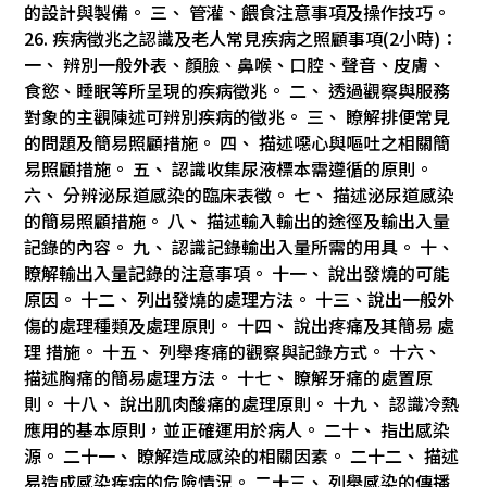
的設計與製備。 三、 管灌、餵食注意事項及操作技巧。
26. 疾病徵兆之認識及老人常見疾病之照顧事項(2小時)：
一、 辨別一般外表、顏臉、鼻喉、口腔、聲音、皮膚、
食慾、睡眠等所呈現的疾病徵兆。 二、 透過觀察與服務
對象的主觀陳述可辨別疾病的徵兆。 三、 瞭解排便常見
的問題及簡易照顧措施。 四、 描述噁心與嘔吐之相關簡
易照顧措施。 五、 認識收集尿液標本需遵循的原則。
六、 分辨泌尿道感染的臨床表徵。 七、 描述泌尿道感染
的簡易照顧措施。 八、 描述輸入輸出的途徑及輸出入量
記錄的內容。 九、 認識記錄輸出入量所需的用具。 十、
瞭解輸出入量記錄的注意事項。 十一、 說出發燒的可能
原因。 十二、 列出發燒的處理方法。 十三、說出一般外
傷的處理種類及處理原則。 十四、 說出疼痛及其簡易 處
理 措施。 十五、 列舉疼痛的觀察與記錄方式。 十六、
描述胸痛的簡易處理方法。 十七、 瞭解牙痛的處置原
則。 十八、 說出肌肉酸痛的處理原則。 十九、 認識冷熱
應用的基本原則，並正確運用於病人。 二十、 指出感染
源。 二十一、 瞭解造成感染的相關因素。 二十二、 描述
易造成感染疾病的危險情況。 二十三、 列舉感染的傳播