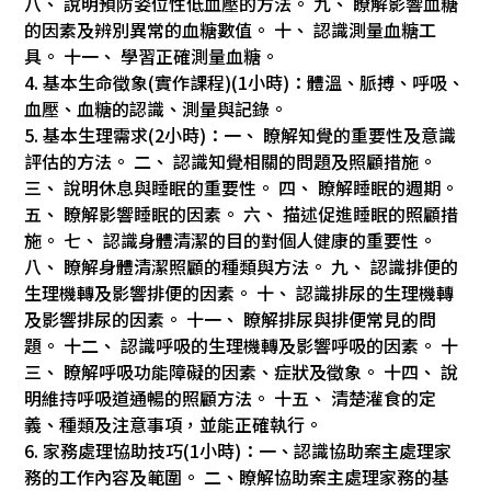
八、 說明預防姿位性低血壓的方法。 九、 瞭解影響血糖
的因素及辨別異常的血糖數值。 十、 認識測量血糖工
具。 十一、 學習正確測量血糖。
4. 基本生命徵象(實作課程)(1小時)：體溫、脈搏、呼吸、
血壓、血糖的認識、測量與記錄。
5. 基本生理需求(2小時)：一、 瞭解知覺的重要性及意識
評估的方法。 二、 認識知覺相關的問題及照顧措施。
三、 說明休息與睡眠的重要性。 四、 瞭解睡眠的週期。
五、 瞭解影響睡眠的因素。 六、 描述促進睡眠的照顧措
施。 七、 認識身體清潔的目的對個人健康的重要性。
八、 瞭解身體清潔照顧的種類與方法。 九、 認識排便的
生理機轉及影響排便的因素。 十、 認識排尿的生理機轉
及影響排尿的因素。 十一、 瞭解排尿與排便常見的問
題。 十二、 認識呼吸的生理機轉及影響呼吸的因素。 十
三、 瞭解呼吸功能障礙的因素、症狀及徵象。 十四、 說
明維持呼吸道通暢的照顧方法。 十五、 清楚灌食的定
義、種類及注意事項，並能正確執行。
6. 家務處理協助技巧(1小時)：一、認識協助案主處理家
務的工作內容及範圍。 二、瞭解協助案主處理家務的基