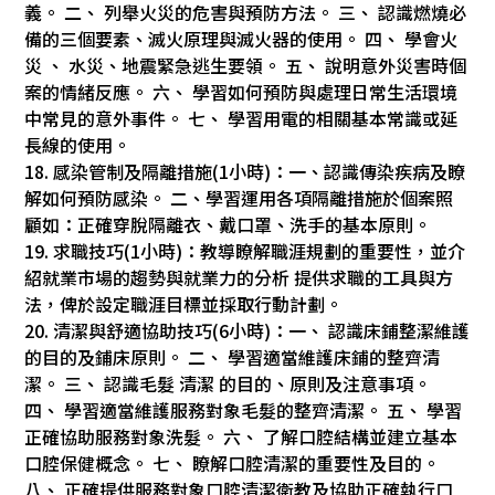
義。 二、 列舉火災的危害與預防方法。 三、 認識燃燒必
備的三個要素、滅火原理與滅火器的使用。 四、 學會火
災 、 水災、地震緊急逃生要領。 五、 說明意外災害時個
案的情緒反應。 六、 學習如何預防與處理日常生活環境
中常見的意外事件。 七、 學習用電的相關基本常識或延
長線的使用。
18. 感染管制及隔離措施(1小時)：一、認識傳染疾病及瞭
解如何預防感染。 二、學習運用各項隔離措施於個案照
顧如：正確穿脫隔離衣、戴口罩、洗手的基本原則。
19. 求職技巧(1小時)：教導瞭解職涯規劃的重要性，並介
紹就業市場的趨勢與就業力的分析 提供求職的工具與方
法，俾於設定職涯目標並採取行動計劃。
20. 清潔與舒適協助技巧(6小時)：一、 認識床鋪整潔維護
的目的及鋪床原則。 二、 學習適當維護床鋪的整齊清
潔。 三、 認識毛髮 清潔 的目的、原則及注意事項。
四、 學習適當維護服務對象毛髮的整齊清潔。 五、 學習
正確協助服務對象洗髮。 六、 了解口腔結構並建立基本
口腔保健概念。 七、 瞭解口腔清潔的重要性及目的。
八、 正確提供服務對象口腔清潔衛教及協助正確執行口