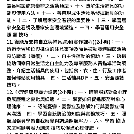
識長照設施常舉辦之活動類型。 十、 瞭解生活輔具的功
能與使用方法。 十一、 善用現成生活物品發揮輔具的功
能。 十二、 了解居家安全看視的重要性。 十三、 學習居
家安全看視及居家安全環境塑造。 十四、 學習運用安全
照 顧 技巧。
11. 復能及支持自立與輔具運用(實作課程)(2小時)：一、
透過學習移位與擺位的注意事項及簡易被動肢體關節活動
預防壓傷（壓瘡）。 二、 自主性運動的協助。 三、 透過
協助個案日常生活之自主能力及專業服務人員指導活動調
整、介紹生活輔具的使用，包括食、衣、住、行及工作者
如何輕鬆使用輔具。 四、 生活輔具DIY。 五、 安全照護
技巧。
12. 心理健康與壓力調適(2小時)：一、 瞭解服務對象心理
發展歷程之變化與調適 。 二、 學習如何促進服務對象心
理健康。 三、 認識憂鬱、憂鬱症及瞭解如何與憂鬱症個
案溝通。 四、 學習自殺防治的知能與實務技巧。 五、 照
顧服務員學習自我察覺與調適照顧壓力。 六、 學習 協助
家庭照顧者壓力調適 技巧以促進心理健康 。