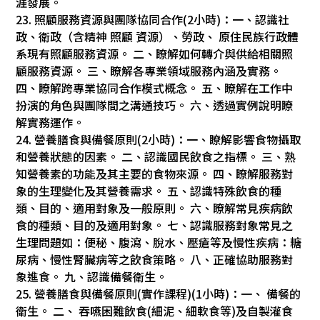
涯發展。
23. 照顧服務資源與團隊協同合作(2小時)：一、認識社
政、衛政（含精神 照顧 資源）、勞政、 原住民族行政體
系現有照顧服務資源。 二、瞭解如何轉介與供給相關照
顧服務資源。 三、瞭解各專業領域服務內涵及實務。
四、瞭解跨專業協同合作模式概念。 五、瞭解在工作中
扮演的角色與團隊間之溝通技巧。 六、透過實例說明瞭
解實務運作。
24. 營養膳食與備餐原則(2小時)：一、瞭解影響食物攝取
和營養狀態的因素。 二、認識國民飲食之指標。 三、熟
知營養素的功能及其主要的食物來源。 四、瞭解服務對
象的生理變化及其營養需求。 五、認識特殊飲食的種
類、目的、適用對象及一般原則。 六、瞭解常見疾病飲
食的種類、目的及適用對象。 七、認識服務對象常見之
生理問題如：便秘、腹瀉、脫水、壓瘡等及慢性疾病：糖
尿病、慢性腎臟病等之飲食策略。 八、正確協助服務對
象進食。 九、認識備餐衛生。
25. 營養膳食與備餐原則(實作課程)(1小時)：一、 備餐的
衛生。 二、 吞嚥困難飲食(細泥、細軟食等)及自製灌食