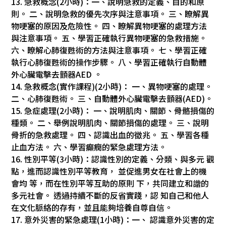
13. 急救概念(2小時)：一、說明急救的定義、目的和原
則。 二、說明急救的優先次序與注意事項。 三、瞭解異
物哽塞的原因及危險性。 四、瞭解異物哽塞的處理方法
與注意事項。 五、學習正確執行異物哽塞的急救措施。
六、瞭解心肺復甦術的方法與注意事項。 七、學習正確
執行心肺復甦術的操作步驟。 八、學習正確執行自動體
外心臟電擊去顫器AED 。
14. 急救概念(實作課程)(2小時)： 一、異物哽塞的處理。
二、心肺復甦術。 三、自動體外心臟電擊去顫器(AED)。
15. 急症處理(2小時)： 一、說明肌肉、關節、骨骼損傷的
種類。 二、舉例說明肌肉、關節損傷的處理。 三、說明
骨折的急救處理。 四、認識出血的徵兆。 五、學習各種
止血方法。 六、學習癲癇的緊急處理方法。
16. 性別平等(3小時)：認識性別的定義、分類、與多元 觀
點，進而認識性別平等教育， 並促進男女在社會上的機
會均 等，而在性別平等互助的原則 下，共同建立和諧的
多元社會。 透過持續不斷的反省實踐，認 知自己和他人
在文化脈絡的存有，並且能夠培養自尊自信。
17. 意外災害的緊急處理(1小時)：一、 認識意外災害的定