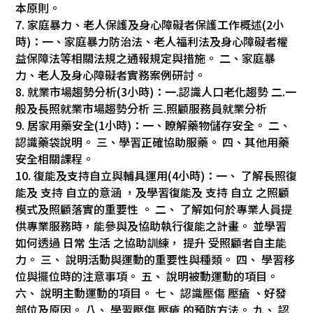
本原則。
7. 家庭暴力、老人保護及身心障礙者保護工作概述(2小
時)：一、家庭暴力防治法、老人福利法及身心障礙者權
益保障法等相關法規之通報規定與措施。 二、家庭暴
力、老人及身心障礙者實務案例研討。
8. 就業市場趨勢分析(3小時)：一.認識人口老化趨勢 二.一
般及長照就業市場趨勢分析 三.照顧服務員就業分析
9. 居家用藥安全(1小時)：一、瞭解藥物儲存安全。 二、
認識藥袋說明。 三、學習正確協助服藥。 四、其他用藥
安全相關課程。
10. 復能及支持自立與輔具運用(4小時)：一、 了解長照復
能及 支持 自立的意涵 ，及學習復能及 支持 自立 之照顧
模式及照顧落實的重要性 。 二、 了解如何於專業人員提
供專業服務時，能參與及協助執行復能之計畫。 並學習
如何透過 日常 生活 之協助訓練， 提升 受照顧者自主能
力。 三、 說明活動與運動的重要性與種類。 四、 學習移
位與擺位時的注意事項。 五、 說明被動運動的項目。
六、 說明主動運動的項目。 七、 認識壓傷 壓瘡 、好發
部位及原因。 八、 學習壓傷 壓瘡 的預防方法。 九、 認