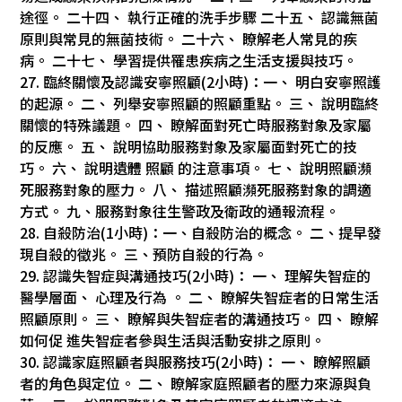
途徑。 二十四、 執行正確的洗手步驟 二十五、 認識無菌
原則與常見的無菌技術。 二十六、 瞭解老人常見的疾
病。 二十七、 學習提供罹患疾病之生活支援與技巧。
27. 臨終關懷及認識安寧照顧(2小時)：一、 明白安寧照護
的起源。 二、 列舉安寧照顧的照顧重點。 三、 說明臨終
關懷的特殊議題。 四、 瞭解面對死亡時服務對象及家屬
的反應。 五、 說明協助服務對象及家屬面對死亡的技
巧。 六、 說明遺體 照顧 的注意事項。 七、 說明照顧瀕
死服務對象的壓力。 八、 描述照顧瀕死服務對象的調適
方式。 九、服務對象往生警政及衛政的通報流程。
28. 自殺防治(1小時)：一、自殺防治的概念。 二、提早發
現自殺的徵兆。 三、預防自殺的行為。
29. 認識失智症與溝通技巧(2小時)： 一、 理解失智症的
醫學層面、 心理及行為 。 二、 瞭解失智症者的日常生活
照顧原則。 三、 瞭解與失智症者的溝通技巧。 四、 瞭解
如何促 進失智症者參與生活與活動安排之原則。
30. 認識家庭照顧者與服務技巧(2小時)： 一、 瞭解照顧
者的角色與定位。 二、 瞭解家庭照顧者的壓力來源與負