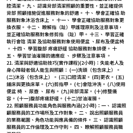
腔清潔。 九、 認識背部清潔照顧的重要性，並正確提供
背部 照顧措施促進服務對象的舒適。 十、 學會正確協 助
服務對象沐浴含床上 。 十一、 學會正確協助服務對象更
換衣服。 十二、 瞭解指（趾）甲護理原則及注意事項，
並正確協助服務對象修剪指 （趾）甲。 十三、 學習正確
執行會陰 清潔 及協助服務對象使用便盆 、尿布及便盆椅
。 十四、 學習腹部 疼痛舒緩 協助服務對象排便。 十
五、 學習甘油灌腸的適應症 、 步驟及注意事項 。
21. 清潔與舒適協助技巧(實作課程)(2小時)：失能老人及
身心障礙者個人衛生與照顧： (一)洗頭（包含床上）。
(二)沐浴（包含床上）。 (三)口腔清潔。 (四)更衣。 (五)
鋪床與更換床單。 (六)剪指甲。 (七)會陰沖洗。 (八)使用
便盆 椅 、 尿壺 、 尿布。 (九)背部清潔。 (十)修整儀
容。 (十一)腹部疼痛舒緩。 (十二)甘油灌腸。
22. 照顧服務員功能角色與服務內涵(2小時)：一、 認識照
顧服務員的工作場所及工作對象。 二、 說出照顧服務員
的業務範圍、角色功能與應具備的條件。 三、 認識照顧
服務員的工作倫理及工作守則。 四、 瞭解照顧服務員職