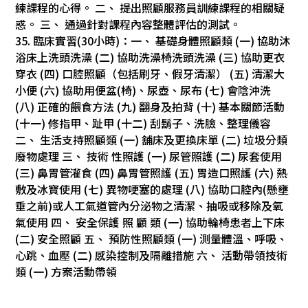
練課程的心得。 二、 提出照顧服務員訓練課程的相關疑
惑。 三、 通過針對課程內容整體評估的測試。
35. 臨床實習(30小時)：一、 基礎身體照顧類 (一) 協助沐
浴床上洗頭洗澡 (二) 協助洗澡椅洗頭洗澡 (三) 協助更衣
穿衣 (四) 口腔照顧（包括刷牙、假牙清潔） (五) 清潔大
小便 (六) 協助用便盆(椅)、尿壺、尿布 (七) 會陰沖洗
(八) 正確的餵食方法 (九) 翻身及拍背 (十) 基本關節活動
(十一) 修指甲、趾甲 (十二) 刮鬍子、洗臉、整理儀容
二、 生活支持照顧類 (一) 舖床及更換床單 (二) 垃圾分類
廢物處理 三、 技術 性照護 (一) 尿管照護 (二) 尿套使用
(三) 鼻胃管灌食 (四) 鼻胃管照護 (五) 胃造口照護 (六) 熱
敷及冰寶使用 (七) 異物哽塞的處理 (八) 協助口腔內(懸壅
垂之前)或人工氣道管內分泌物之清潔、抽吸或移除及氧
氣使用 四、 安全保護 照 顧 類 (一) 協助輪椅患者上下床
(二) 安全照顧 五、 預防性照顧類 (一) 測量體溫、呼吸、
心跳、血壓 (二) 感染控制及隔離措施 六、 活動帶領技術
類 (一) 方案活動帶領