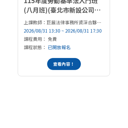
115年度勞動基準法入門班
(八月班)(臺北市新設公司商
號專班)
上課教師：巨展法律事務所資深合夥人張軒豪律師
上
2026/08/31 13:30 ~ 2026/08/31 17:30
20
課程費用： 免費
課
課程狀態：
已開放報名
課
查看內容！