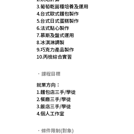
3.葡萄乾菌種培養及運用
4.台式歐式麵包製作
5.台式日式蛋糕製作
6.法式點心製作
7.慕斯及盤式運用
8.冰淇淋調製
9.巧克力產品製作
10.丙檢綜合實習
．課程目標
就業方向：
1.麵包店三手/學徒
2.餐廳三手/學徒
3.飯店三手/學徒
4.個人工作室
．條件限制(對象)