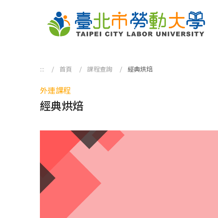
跳到主要內容區塊
:::
首頁
課程查詢
經典烘焙
外連課程
經典烘焙