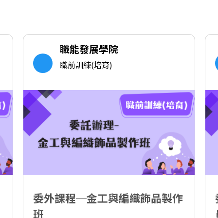
職能發展學院
職前訓練(培育)
委外課程─金工與編織飾品製作
班