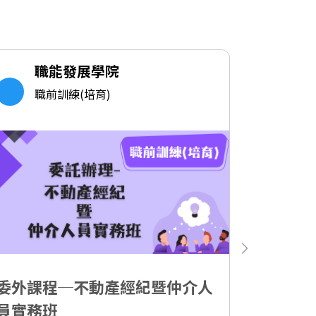
職能發展學院
職
職前訓練(培育)
職
委外課程─不動產經紀暨仲介人
創意香
員實務班