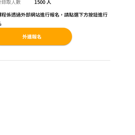
計錄取人數
1500 人
課程係透過外部網站進行報名，請點選下方按鈕進行
名
外連報名