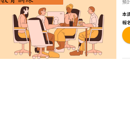
預
本
報