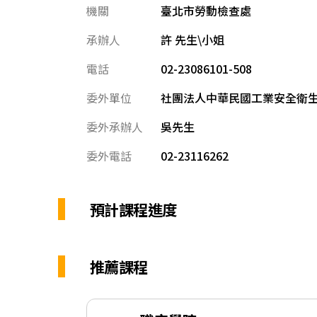
機關
臺北市勞動檢查處
承辦人
許 先生\小姐
電話
02-23086101-508
委外單位
社團法人中華民國工業安全衛
委外承辦人
吳先生
委外電話
02-23116262
預計課程進度
推薦課程