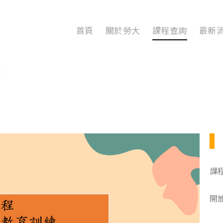
首頁
關於勞大
課程查詢
最新
練
課
開