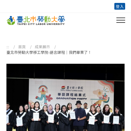
跳到主要內容區塊
登入
:::
首頁
成果展示
臺北市勞動大學移工學院-語言課程｜我們畢業了！