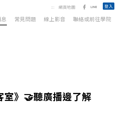
前往勞動臺北臉書粉絲團
前往臺北市政府勞動局L
登入
:::
網頁地圖
消息
常見問題
線上影音
聯絡或前往學院
室》🤝聽廣播邊了解