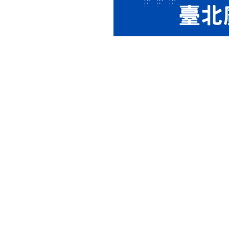
🎙️主持人：白宗賢（白天）
⏰播出時間：114年7月5日至12
📻收聽頻道：FM93.1與AM11
邀請勞動專家學者、勞工及