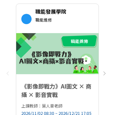
職能發展學院
職能進修
《影像即戰力》AI圖文 × 商
攝 × 影音實戰
上
20
上課教師：葉人豪老師
課
2026/11/02 08:30 ~ 2026/12/21 17:05