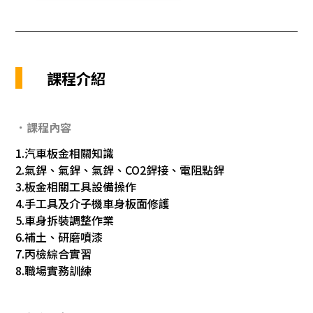
課程介紹
．課程內容
1.汽車板金相關知識
2.氣銲、氣銲、氣銲、CO2銲接、電阻點銲
3.板金相關工具設備操作
4.手工具及介子機車身板面修護
5.車身拆裝調整作業
6.補土、研磨噴漆
7.丙檢綜合實習
8.職場實務訓練