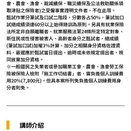
會、農會、漁會、裁減續保、職災續保及公法救助關係領
取津貼之保險者)之受僱事實證明文件者，不在此限。
甄試作業分筆試及口試二階段，分數各占50％，筆試加口
試總成績須達60分以上始得錄訓為原則。另具有就業保險
法所定非自願離職者、就業服務法第24條所定特定對象、
新住民或性侵害被害人、高齡者身分之甄試者，總成績
(筆試加口試)加權3％計算，加分之相關身分資格佐證資
料，最遲應於甄試當日提出，逾時或未依規定提出者，視
同放棄加分資格。
※一般國民之失業者或參加職業工會、農會、漁會勞工保
險被保險人檢附「無工作切結書」者，需負擔個人訓練費
用20％(7,800元)。但具本案所列免負擔個人訓練費用身
分者則免。
講師介紹