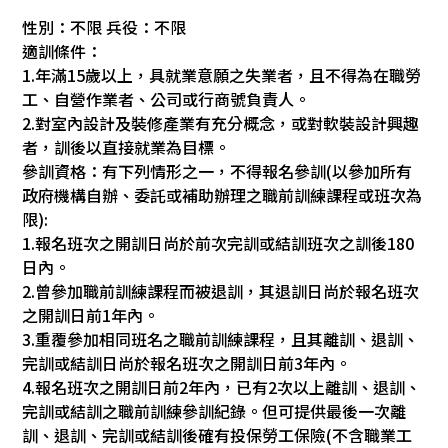
性別：不限 兵役：不限
適訓條件：
1.年滿15歲以上，具就業意願之失業者，且不得為在職勞
工、自營作業者、公司或行商號負責人。
2.對室內設計及裝修產業有充分概念，或對軟裝設計興趣
者，訓後以直接就業為目標。
參訓資格：有下列情形之一，不得報名參訓(以參加所有
政府機構自辦、委託或補助辦理之職前訓練課程或班次為
限):
1.報名班次之開訓日尚於前次完訓或結訓班次之訓後180
日內。
2.曾參加職前訓練課程而被退訓，其退訓日尚於報名班次
之開訓日前1年內。
3.重覆參加相同班名之職前訓練課程，且其離訓、退訓、
完訓或結訓日尚於報名班次之開訓日前3年內。
4.報名班次之開訓日前2年內，已有2次以上離訓、退訓、
完訓或結訓之職前訓練參訓紀錄。但可提供最後一次離
訓、退訓、完訓或結訓後確有投保勞工保險(不含職業工