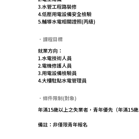
3.水管工程路裝修
4.低壓用電設備安全檢驗
5.輔導水電相關證照(丙級)
．課程目標
就業方向：
1.水電技術人員
2.電機修護人員
3.用電設備檢驗員
4.大樓駐點水電管理員
．條件限制(對象)
年滿15歲以上之失業者，青年優先（年滿15歲
備註：非僅限青年報名