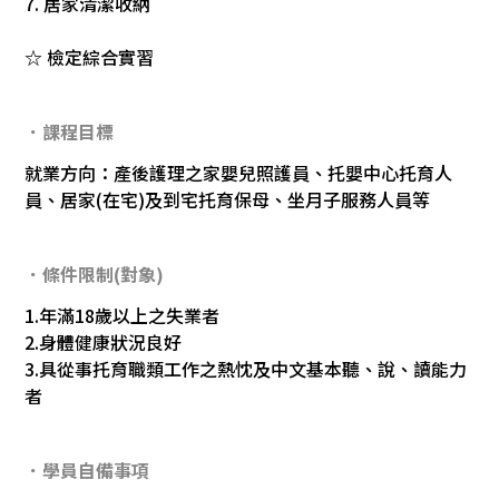
7. 居家清潔收納
☆ 檢定綜合實習
．課程目標
就業方向：產後護理之家嬰兒照護員、托嬰中心托育人
員、居家(在宅)及到宅托育保母、坐月子服務人員等
．條件限制(對象)
1.年滿18歲以上之失業者
2.身體健康狀況良好
3.具從事托育職類工作之熱忱及中文基本聽、說、讀能力
者
．學員自備事項