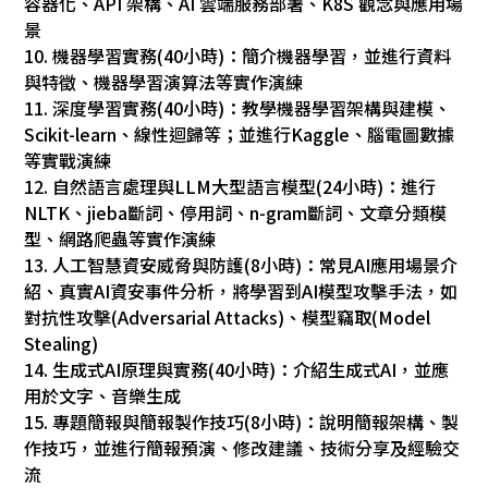
容器化、API 架構、AI 雲端服務部署、K8S 觀念與應用場
景
10. 機器學習實務(40小時)：簡介機器學習，並進行資料
與特徵、機器學習演算法等實作演練
11. 深度學習實務(40小時)：教學機器學習架構與建模、
Scikit-learn、線性迴歸等；並進行Kaggle、腦電圖數據
等實戰演練
12. 自然語言處理與LLM大型語言模型(24小時)：進行
NLTK、jieba斷詞、停用詞、n-gram斷詞、文章分類模
型、網路爬蟲等實作演練
13. 人工智慧資安威脅與防護(8小時)：常見AI應用場景介
紹、真實AI資安事件分析，將學習到AI模型攻擊手法，如
對抗性攻擊(Adversarial Attacks)、模型竊取(Model
Stealing)
14. 生成式AI原理與實務(40小時)：介紹生成式AI，並應
用於文字、音樂生成
15. 專題簡報與簡報製作技巧(8小時)：說明簡報架構、製
作技巧，並進行簡報預演、修改建議、技術分享及經驗交
流