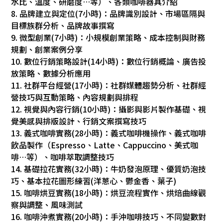
水比、溫度、研磨度…等）、各類咖啡器具介紹
8. 品牌建立與定位(7小時)：品牌識別設計、市場區隔與
目標族群分析、品牌故事撰寫
9. 微型創業(7小時)：小規模創業策略、成本控制與財務
規劃、創業案例分享
10. 數位行銷策略設計(14小時)：數位行銷概論、廣告投
放策略、數據分析應用
11. 社群平台經營(17小時)：社群媒體趨勢分析、社群經
營技巧與互動策略、內容規劃與排程
12. 視覺與內容行銷(10小時)：攝影與影片製作基礎、視
覺美感與排版設計、行銷文案撰寫技巧
13. 義式咖啡實務(28小時)：義式咖啡機操作、義式咖啡
飲品製作（Espresso、Latte、Cappuccino、美式咖
啡…等）、咖啡萃取調整技巧
14. 基礎拉花實務(32小時)：牛奶發泡原理、優質奶泡技
巧、基本拉花圖形練習(洋蔥心、鬱金香、葉子)
15. 咖啡烘豆實務(18小時)：烘豆流程實作、烘焙曲線觀
察與調整、風味測試
16. 咖啡沖煮實務(20小時)：手沖咖啡技巧、不同變數對