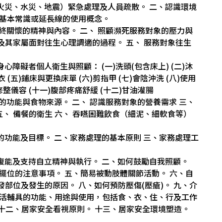
難（火災、水災、地震）緊急處理及人員疏散。 二、認識環境
關基本常識或延長線的使用概念。
 臨終關懷的精神與內容。 二、 照顧瀕死服務對象的壓力與
象及其家屬面對往生心理調適的過程。 五、 服務對象往生
身心障礙者個人衛生與照顧： (一)洗頭(包含床上) (二)沐
衣 (五)鋪床與更換床單 (六)剪指甲 (七)會陰沖洗 (八)使用
修整儀容 (十一)腹部疼痛舒緩 (十二)甘油灌腸
養素的功能與食物來源。 二、 認識服務對象的營養需求 三、
五、 備餐的衛生 六、 吞嚥困難飲食（細泥、細軟食等）
處理的功能及目標。 二、家務處理的基本原則 三、家務處理工
一、復能及支持自立精神與執行。 二、如何鼓勵自我照顧。
擺位的注意事項。 五、簡易被動肢體關節活動。 六、自
發部位及發生的原因。 八、如何預防壓傷(壓瘡)。 九、介
生活輔具的功能、用途與使用，包括食、衣、住、行及工作
 十二、居家安全看視原則。 十三、居家安全環境塑造。