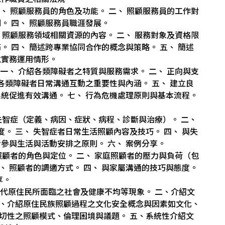
一、 照顧服務員的角色及功能。 二、 照顧服務員的工作對
。 四、 照顧服務員職涯發展。
、 照顧服務領域相關資源的內容。 二、 服務對象及資格限
。 四、 簡述跨專業協同合作的概念與策略。 五、 簡述
說實務運用情形。
：一、 介紹各類障礙者之特質與服務需求。 二、 正向與支
與各類障礙者日常溝通互動之重要性與內涵。 五、 建立良
系統促進有效溝通。 七、 行為危機處理原則與基本流程。
認識失智症（定義、病因、症狀、病程、診斷與治療）。 二、
。 三、 失智症者日常生活照顧內容及技巧。 四、 與失
者參與生活與活動安排之原則。 六、 案例分享。
 照顧者的角色與定位。 二、 家庭照顧者的壓力與負荷（包
、 照顧者的調適方式。 四、 與家屬溝通的技巧與態度。
享。
紹當代原住民所面臨之社會及健康不均等現象。 二、介紹文
三、介紹原住民族照顧過程之文化安全概念與因素如文化、
切性之照顧模式、倫理困境與議題。 五、系統性介紹文