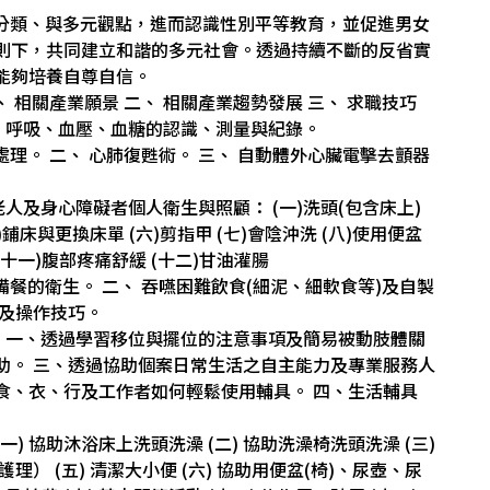
義、分類、與多元觀點，進而認識性別平等教育，並促進男女
則下，共同建立和諧的多元社會。透過持續不斷的反省實
能夠培養自尊自信。
一、 相關產業願景 二、 相關產業趨勢發展 三、 求職技巧
脈搏、呼吸、血壓、血糖的認識、測量與紀錄。
塞的處理。 二、 心肺復甦術。 三、 自動體外心臟電擊去顫器
能老人及身心障礙者個人衛生與照顧： (一)洗頭(包含床上)
五)鋪床與更換床單 (六)剪指甲 (七)會陰沖洗 (八)使用便盆
 (十一)腹部疼痛舒緩 (十二)甘油灌腸
、 備餐的衛生。 二、 吞嚥困難飲食(細泥、細軟食等)及自製
項及操作技巧。
小時)：一、透過學習移位與擺位的注意事項及簡易被動肢體關
協助。 三、透過協助個案日常生活之自主能力及專業服務人
食、衣、行及工作者如何輕鬆使用輔具。 四、生活輔具
(一) 協助沐浴床上洗頭洗澡 (二) 協助洗澡椅洗頭洗澡 (三)
理） (五) 清潔大小便 (六) 協助用便盆(椅)、尿壺、尿