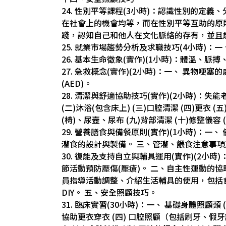
24. 性別平等課程(3小時)：認識性別的定
在社會上的機會均等，而在性別平等互助的原
踐，認知自己和他人在文化脈絡的存有，並且
25. 就業市場趨勢分析及求職技巧(4小時)：
26. 基本生命徵象(實作)(1小時)：體溫、
27. 急救概念(實作)(2小時)：一、 異物哽
(AED)。
28. 清潔與舒適協助技巧(實作)(2小時)：失
(二)沐浴(包含床上) (三)口腔清潔 (四)更衣 (
(椅)、尿壼、尿布 (九)背部清潔 (十)修整儀容
29. 營養膳食與備餐原則(實作)(1小時)：一
灌食的設計與製備。 三、管灌、餵食注意事
30. 復能及支持自立與輔具運用(實作)(2
節活動預防壓傷(壓瘡)。 二、自主性運動的
員指導活動調整、介紹生活輔具的使用，包括
DIY。 五、安全照顧技巧。
31. 臨床實習(30小時)：一、 基礎身體照顧類 
協助更衣穿衣 (四) 口腔照顧（包括刷牙、假牙護