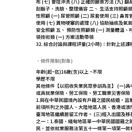
布 (七) 會陰沖洗 (八) 正確的餵食方法 (九) 
刮鬍子、洗臉、整理儀容 二、 生活支持照顧類 (
性照顧 (一) 尿管照顧 (二) 尿套使用 (三) 鼻
使用 (七) 異物哽塞的處理 (八) 協助抽痰及氧
安全照顧 五、 預防性照顧類 (一) 測量體溫、
領技術類 (一) 方案活動帶領
32. 綜合討論與課程評量(2小時)：針對上述
．條件限制(對象)
年齡(起~迄)16歲(含)以上 ~不限
學歷不限
其他條件【以招收失業民眾參訓為主】 (一)
或具就業保險、勞工保險、勞工職業災害保險、
1.與在中華民國境內設有戶籍之國民結婚，且
前項所列之外國人、大陸地區人民、香港或澳
臺灣地區繼續居留工作者。 (三)經入出國及
之一：1.泰國、緬甸地區單一中華民國國籍之
民，並依就業服務法第五十一條第一項第一款規