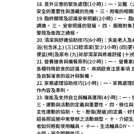
18. 意外災害的緊急處理(1小時)：一、災
安全的重要性與潛藏的危機。 三、用電的相
19. 臨終關懷及認識安寧照顧(2小時)：一、
調適。 三、 安寧照護的發展。 四、 服務對
警政及衛政之通報。
20. 清潔與舒適協助技巧(6小時)：失能老人及
浴(包含床上) (三)口腔清潔(至少1小時) (四)更
便盆(椅)及尿布 (九)背部清潔與疼痛舒緩 (十)
21. 營養膳食與備餐原則(2小時)：一、 營
各種特殊飲食的認識 四、 疾病飲食注意事項 
及自製灌食的設計與製備。
22. 家務處理協助技巧(1小時)：一、家務
作內容及準則。
23. 復能及支持自立與輔具運用(4小時)：
三、運動與活動的定義與重要性。 四、移位與
主性運動的協助。 七、壓傷(壓瘡)的定義、好
紹長照設施中常舉辦之活動類型。 十、介紹
者如何輕鬆使用輔具。 十一、生活輔具DIY。
十四、安全照顧技巧。