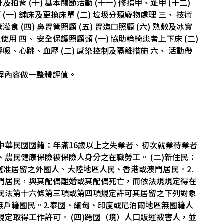
翻身及拍背 (十) 基本關節活動 (十一) 修指甲、趾甲 (十二)
一) 舖床及更換床單 (二) 垃圾分類廢物處理 三、 技術
胃管灌食 (四) 鼻胃管照顧 (五) 胃造口照顧 (六) 熱敷及冰寶
氣使用 四、 安全保護照顧類 (一) 協助輪椅患者上下床 (二)
呼吸、心跳、血壓 (二) 感染控制及隔離措施 六、 活動帶
課程內容做一整體評值。
具中華民國國籍：年滿16歲以上之失業者、初次就業待業者
農民健康保險被保險人身分之在職勞工。 (二)新住民：
獲准居留之外國人、大陸地區人民、香港或澳門居民。2.
門居民，與其配偶離婚或其配偶死亡，而依法規規定得在
移民法第十六條第三項或第四項規定許可其居留之下列對象
無戶籍國民。2.泰國、緬甸、印度或尼泊爾地區無國籍人
定取得工作許可。 (四)跨國（境）人口販運被害人，並