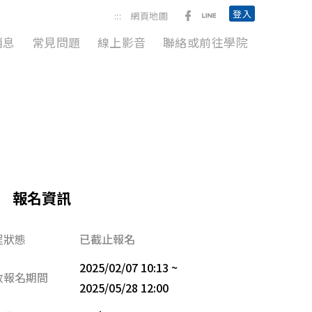
前往勞動臺北臉書粉絲團
前往臺北市政府勞動局L
登入
:::
網頁地圖
消息
常見問題
線上影音
聯絡或前往學院
報名資訊
程狀態
已截止報名
2025/02/07 10:13 ~
放報名期間
2025/05/28 12:00