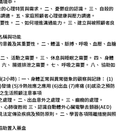
情境中。
對象的心理特質與需求。 二、 憂鬱症的認識。 三、 自殺的
與調適。 五、家庭照顧者心理健康與壓力調適。
的重要性。 二、如何增進溝通能力。 三、建立與被照顧者良
官名稱與功能
測量的意義及其重要性。 二、體溫、脈搏、呼吸、血壓、血糖
。 二、 活動之需要。 三、 休息與睡眠之需要。 四、 身體
六、 腸道排泄之需要。 七、 呼吸之需要。 八、 協助如
(2小時)：一、身體正常與異常徵象的觀察與記錄： (1)
發燒 (5)冷熱效應之應用 (6)出血 (7)疼痛 (8)感染之預防
病之生活照顧注意事項
外之處理。 二、出血意外之處理。 三、癲癇的處理。
 二、心肺復甦術 三、認識自動體外心臟電擊去顫器(AED)
識常見法定傳染疾病及預防原則。 二、學習各項隔離措施與照
示協助置入藥盒