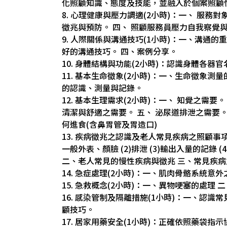
化照顧知識、態度及技能，並融入於個案照顧
8. 心理健康與壓力調適(2小時)：一、 服務
徵兆與預防。 四、 照顧服務員壓力自我察覺
9. 人際關係與溝通技巧(1小時)：一、溝通
好的溝通技巧。 四、案例分享。
10. 身體結構與功能(2小時)：認識身體各器
11. 基本生命徵象(2小時)：一、生命徵象
的認識、測量與記錄。
12. 基本生理需求(2小時)：一、 知覺之需要
清潔與舒適之需要。 五、 泌尿道排泄之需要。 
何進食(含鼻胃管及胃造口)
13. 疾病徵兆之認識及老人常見疾病之照顧事項
一般外表、顏臉 (2)排泄 (3)輸出入量的記錄 (4)
二、老人常見的慢性疾病與徵兆 三、常見疾
14. 急症處理(2小時)：一、肌肉骨骼系統意
15. 急救概念(2小時)：一、異物哽塞的處理
16. 感染管制及隔離措施(1小時)：一、認
顧技巧。
17. 居家用藥安全(1小時)：正確依照藥袋指